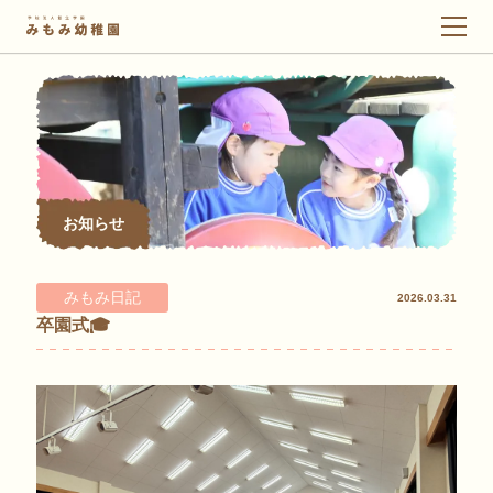
メ
ニ
ュ
ー
お知らせ
みもみ日記
2026.03.31
卒園式🎓