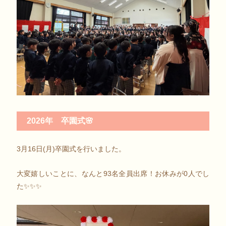
2026年 卒園式🌸
3月16日(月)卒園式を行いました。
大変嬉しいことに、なんと93名全員出席！お休みが0人でし
た✨✨✨