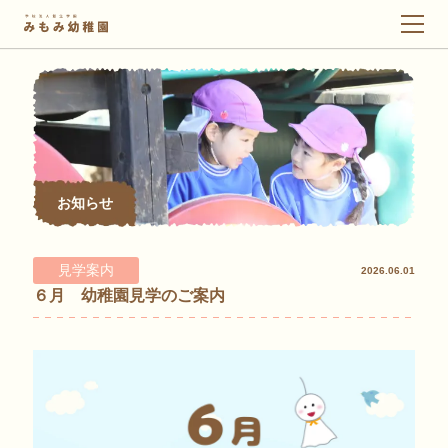
メ
ニ
ュ
ー
お知らせ
見学案内
2026.06.01
６月 幼稚園見学のご案内