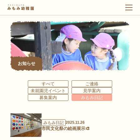
メ
ニ
ュ
ー
お知らせ
すべて
ご連絡
未就園児イベント
見学案内
募集案内
みもみ日記
みもみ日記
2025.11.26
市民文化祭の絵画展示🎨