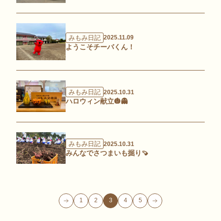
みもみ日記
2025.11.09
ようこそチーバくん！
みもみ日記
2025.10.31
ハロウィン献立🎃👻
みもみ日記
2025.10.31
みんなでさつまいも掘り🍠
1
2
3
4
5