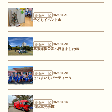
みもみ日記
2025.11.21
子どもイベント🎄
みもみ日記
2025.11.20
幕張海浜公園へ行きました🚌
みもみ日記
2025.11.20
さつまいもパーティー🍠
みもみ日記
2025.11.14
消防車見学🚒