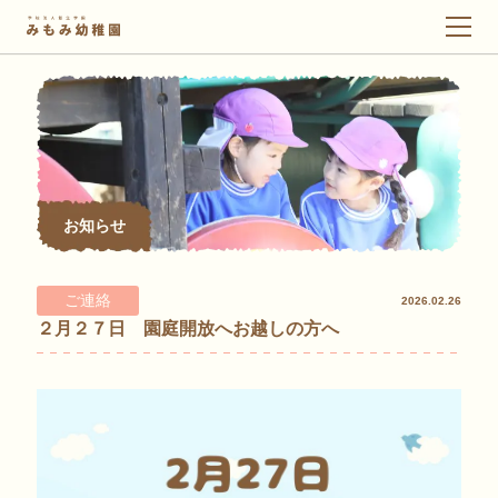
メ
ニ
ュ
ー
お知らせ
ご連絡
2026.02.26
２月２７日 園庭開放へお越しの方へ